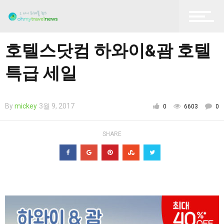
항공권 예매
호텔스닷컴 하와이&괌 호텔
특급 세일
티켓 구매
By
mickey
3월 9, 2017
0
6603
0
SHARE