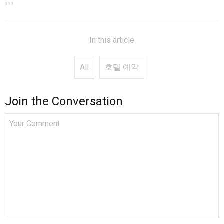
In this article
All
호텔 예약
Join the Conversation