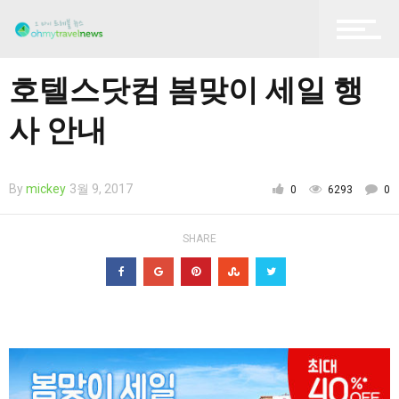
항공권 예매
호텔스닷컴 봄맞이 세일 행
사 안내
티켓 구매
By
mickey
3월 9, 2017
0
6293
0
SHARE