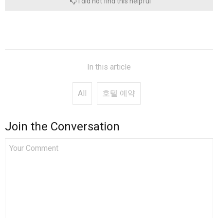
I did not find this helpful
In this article
All
호텔 예약
Join the Conversation