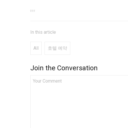
In this article
All
호텔 예약
Join the Conversation