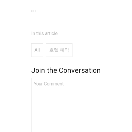
In this article
All
호텔 예약
Join the Conversation