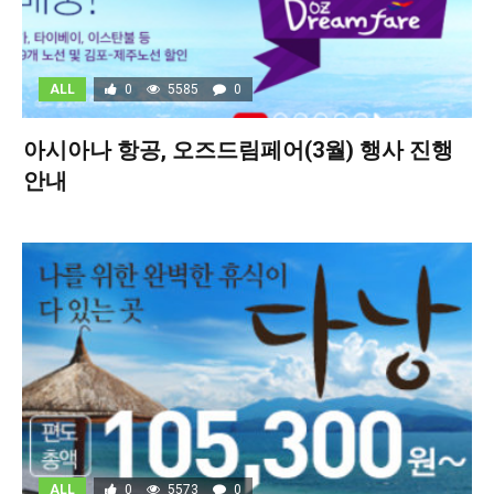
ALL
0
5585
0
아시아나 항공, 오즈드림페어(3월) 행사 진행
안내
ALL
0
5573
0