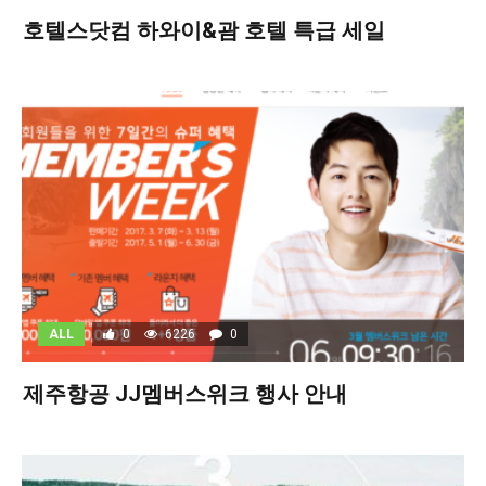
호텔스닷컴 하와이&괌 호텔 특급 세일
ALL
0
6226
0
제주항공 JJ멤버스위크 행사 안내